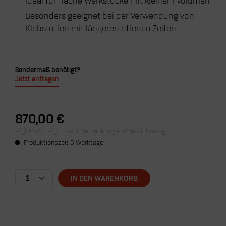
Ideal für flache Werkstücke mit kleinem Volumen
Besonders geeignet bei der Verwendung von
Klebstoffen mit längeren offenen Zeiten
Sondermaß benötigt?
Jetzt anfragen
870,00 €
zzgl. MwSt.
zzgl. Fracht, Verpackung und Versicherung
Produktionszeit 5 Werktage
1
IN DEN
WARENKORB