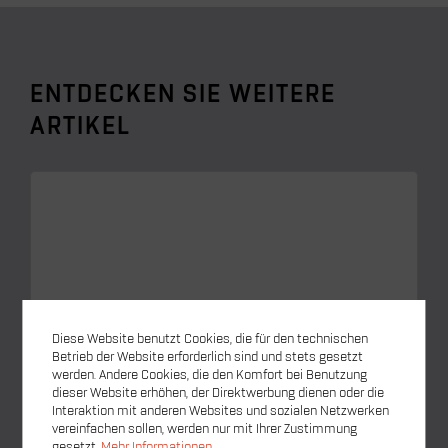
ENTDECKEN SIE WEITERE
ARTIKEL
Diese Website benutzt Cookies, die für den technischen
Betrieb der Website erforderlich sind und stets gesetzt
werden. Andere Cookies, die den Komfort bei Benutzung
dieser Website erhöhen, der Direktwerbung dienen oder die
Interaktion mit anderen Websites und sozialen Netzwerken
vereinfachen sollen, werden nur mit Ihrer Zustimmung
gesetzt.
Mehr Informationen